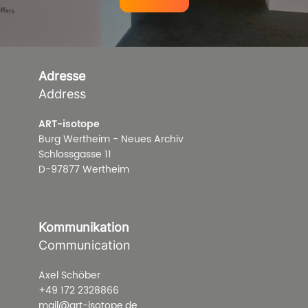
Adresse
Address
ART-isotope
Burg Wertheim - Neues Archiv
Schlossgasse 11
D-97877 Wertheim
Kommunikation
Communication
Axel Schöber
+49 172 2328866
mail@art-isotope.de