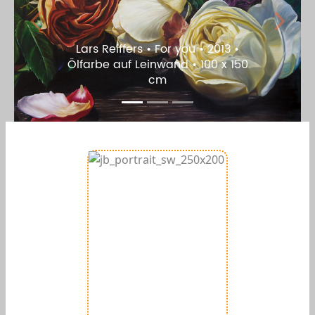
Previous
Next
Lars Reiffers • For you • 2013 •
Ölfarbe auf Leinwand • 100 x 150
cm