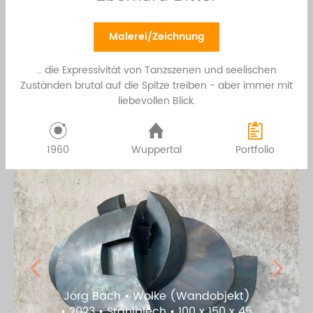
Malerei/Zeichnung
… die Expressivität von Tanzszenen und seelischen
Zuständen brutal auf die Spitze treiben - aber immer mit
liebevollen Blick.
1960
Wuppertal
Portfolio
Previous
Next
Eberhard Bitter • Ausgestreckt •
2023 • Ölfarbe auf Leinwand • 75 x