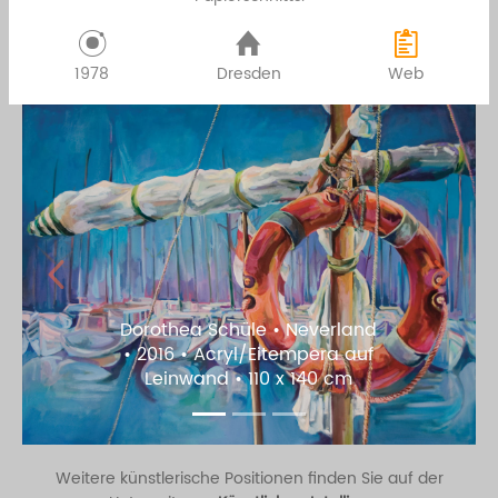
1978
Dresden
Web
Previous
Next
Dorothea Schüle • Neverland
• 2016 • Acryl/Eitempera auf
Leinwand • 110 x 140 cm
Weitere künstlerische Positionen finden Sie auf der