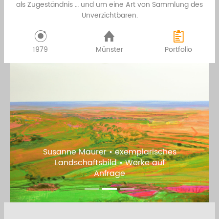
als Zugeständnis … und um eine Art von Sammlung des
Unverzichtbaren.
1979
Münster
Portfolio
Previous
Next
Anastasiya Nesterova • Apfelblüte
• 2023 • Ölfarbe auf Leinen • 100 x
150 cm