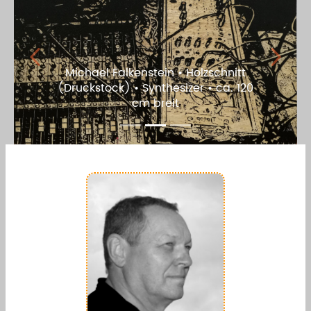
Previous
Next
Sieglinde Gros • Wellenrauschen II •
2023 • Holz, Acrylfarbe • 62 x 96 x 3
cm